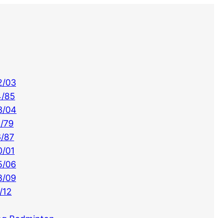
2/03
4/85
3/04
/79
/87
0/01
5/06
8/09
/12